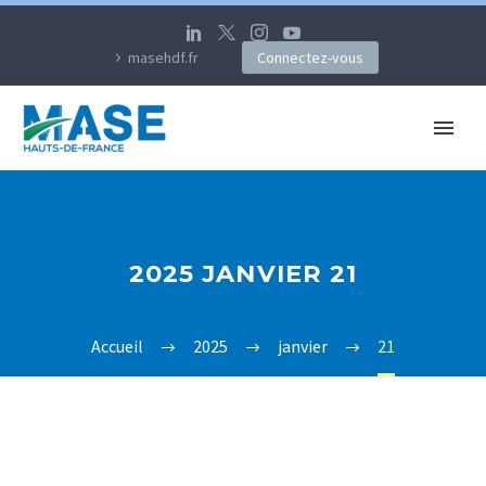
masehdf.fr
Connectez-vous
2025 JANVIER 21
Accueil
2025
janvier
21