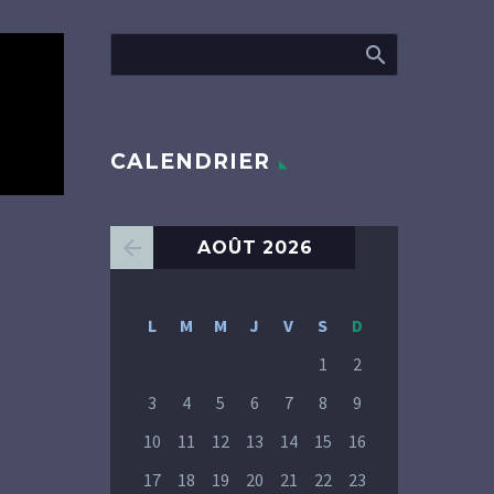
CALENDRIER
AOÛT 2026
L
M
M
J
V
S
D
1
2
3
4
5
6
7
8
9
10
11
12
13
14
15
16
17
18
19
20
21
22
23