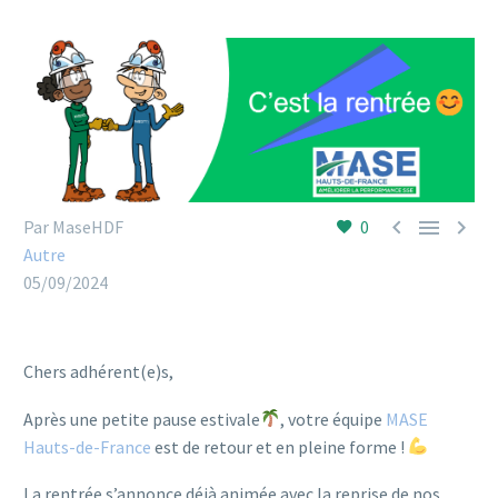



Par MaseHDF
0
Autre
05/09/2024
Chers adhérent(e)s,
Après une petite pause estivale
, votre équipe
MASE
Hauts-de-France
est de retour et en pleine forme !
La rentrée s’annonce déjà animée avec la reprise de nos