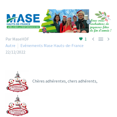



Par MaseHDF
1
Autre
Evénements Mase Hauts-de-France
22/12/2022
Chères adhérentes, chers adhérents,