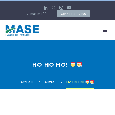
masehdf.fr
Connectez-vous
HO HO HO!
Accueil
Autre
Ho Ho Ho!