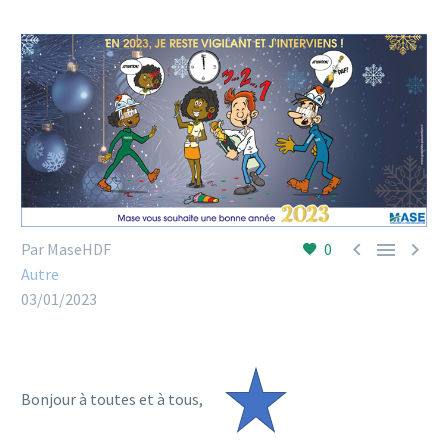



Par MaseHDF
0
Autre
03/01/2023
Bonjour à toutes et à tous,