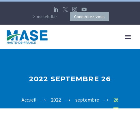
masehdf.fr
Connectez-vous
2022 SEPTEMBRE 26
Accueil
2022
septembre
26