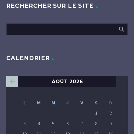
RECHERCHER SUR LE SITE
CALENDRIER
AOÛT 2026
L
M
M
J
V
S
D
1
2
3
4
5
6
7
8
9