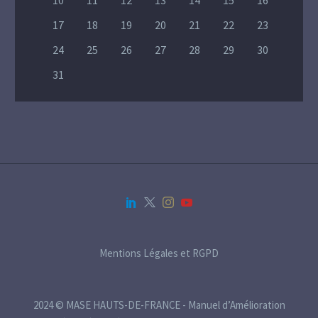
10
11
12
13
14
15
16
17
18
19
20
21
22
23
24
25
26
27
28
29
30
31
Mentions Légales et RGPD
2024 © MASE HAUTS-DE-FRANCE - Manuel d’Amélioration