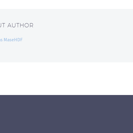
UT AUTHOR
dans MaseHDF