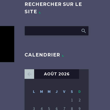
RECHERCHER SUR LE
SITE
CALENDRIER
AOÛT 2026
L
M
M
J
V
S
D
1
2
3
4
5
6
7
8
9