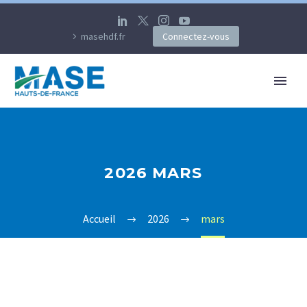
masehdf.fr
Connectez-vous
2026 MARS
Accueil
2026
mars