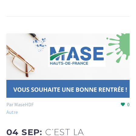
Par MaseHDF
0
Autre
04 SEP:
C’EST LA