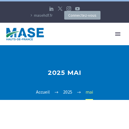
masehdf.fr
Connectez-vous
2025 MAI
Accueil
2025
mai