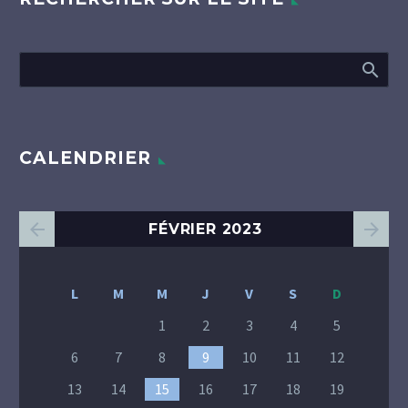
CALENDRIER
FÉVRIER 2023
L
M
M
J
V
S
D
1
2
3
4
5
6
7
8
9
10
11
12
13
14
15
16
17
18
19