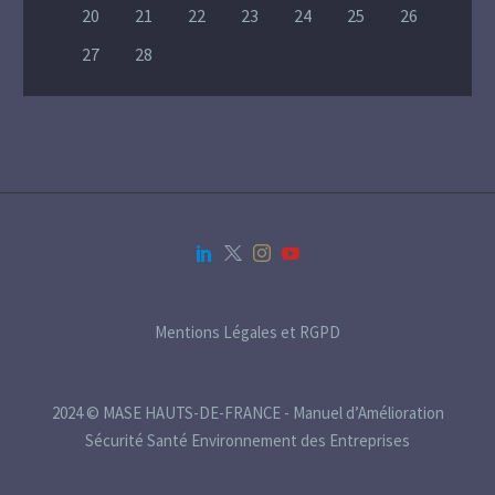
20
21
22
23
24
25
26
27
28
Mentions Légales et RGPD
2024 © MASE HAUTS-DE-FRANCE - Manuel d’Amélioration
Sécurité Santé Environnement des Entreprises