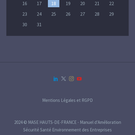
16
17
18
19
20
21
22
23
24
25
26
27
28
29
30
31
Mentions Légales et RGPD
2024 © MASE HAUTS-DE-FRANCE - Manuel d’Amélioration
Sécurité Santé Environnement des Entreprises