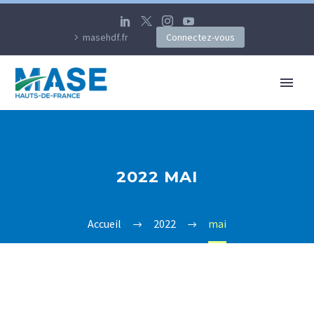
masehdf.fr
Connectez-vous
2022 MAI
Accueil
2022
mai